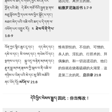
རྣམས་ལ་ཆད་པ་གཅོད་ཕྱིར་མངོན་པར་
远沉沦、离开主的面。
བྱོན་པའི་ཚེ། དེ་ཚོར་གཙོ་བོའི་སྤྱན་སྔ་ནས་
帖撒罗尼迦后书 1:7-9
མཐུ་སྟོབས་ཀྱི་དཔལ་ལས་ཕྱིར་སྐྲོད་པ་དང་།
མཐའ་མེད་པའི་འཆི་བའི་ཆད་པ་དེ་དག་ལ་
འཕོག་པར་འགྱུར་རོ།།
༢ ཐེ་ས་ལོ་ནི་ཀེ་པ་
1:8-9
འོན་ཀྱང་སྙིང་ཆུང་ངུ་དང་། དད་མེད་དང་།
惟有胆怯的、不信的、可憎的、
དམེ་བ་དང་། མི་བསད་དང་། གཡེམ་པོ་དང་།
杀人的、淫乱的、行邪术的、拜
སྔགས་པ་དང་། སྐུ་འདྲ་ལ་རྟེན་མཁན་དང་།
偶像的、和一切说谎话的、他们
རྫུན་སྨྲ་མཁན་རྣམས་ཀྱི་སྐལ་བ་ནི་འཆི་བ་
的份就在烧着硫磺的火湖里．这
གཉིས་པ་ཡིན་པའི་མེ་དང་མུ་ཟིའི་མཚོའི་
是第二次的死。
启示录 21:8
ནང་ཡོད་དོ།།
མངོན་པ་
21
:8
དེའི་ཕྱིར་སེམས་སྒྱུར
།
因此：你当悔改！