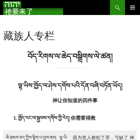
搜
索
跳
主菜单
至
正
藏族人专栏
文
བོད་རིགས་ལ་ཆེད་བསྒྲིགས་ལེ་ཚན།
ལྷ་ཡིས་ཁྱོད་ལ་ཤེས་དགོས་པའི་དོན་བཞི་བཏོན་ཡོད།
神让你知道的四件事
1. ཁྱོད་རང་ལ་སྐྱབས་དགོས་ཀྱི་རེད། 你需要得救
མི་ཐམས་ཅད་ཀྱིས་སྡིག་པ་བྱས་ནས། ལྷ་ཡི་
因为世人都犯了罪，亏缺了 神