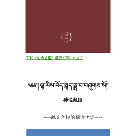
下载《
生命之理
》藏汉对照PDF文件
༄༅།།
ལྷ་ཡིས་བོད་སྐད་སྨྲ་བ
་བཞུགས་སོ།།
神说藏语
——藏文圣经的翻译历史——