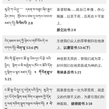
མཱ་ཤི་ཀ་ཡེ་ཤུ་་་་་་ དམན་ས་བཟུང་ཞིང་རྒྱང་
基督耶稣……就自己卑微，存心
ཤིང་ཁར། གྲོངས་པ་ཙམ་དུ་བཀའ་འབངས་
顺服，以至于死，且死在十字架
མཛད་དོ།།
ཕི་ལིབ་པི་
2:8
上。
腓立比书 2:8
ངེད་ཐམས་ཅད་ཀྱི་ཉེས་པ་གཙོ་བོས་དེ་ལ་
主使我们众人的罪孽都归在他身
བཀལ་ཏོ།།
ཡེ་ཤ་ཡཱ་ 53:6 (ཁ)
上。
以赛亚书 53:6(下)
ཁོང་གི་སྒོ་ནས་ང་ཚོ་ལྷ་ཡིས་དྲང་པོ་རྩི་བའི་
神使那无罪的，替我们成为罪，
ཕྱིར། སྡིག་པ་མི་མཁྱེན་པ་ཁོང་ང་ཚོའི་དོན་
好叫我们在他里面成为神的义。
དུ་སྡིག་པ་ལྟར་མཛད་དོ།།
༢ ཀོ་རིན་ཐུ་པ་
哥林多后书 5:21
5:21
ང་ཚོ་ལྷ་ཡི་དྲུང་དུ་འདྲེན་པའི་ཕྱིར། མཱ་ཤི་ཀ་
因基督也曾一次为罪受死，就是
དྲང་པོ་དེས་སྡིག་ཅན་ལོག་པ་རྣམས་ཀྱི་དོན་
义的代替不义的，为要引我们到
དུ་ལན་གཅིག་སྡུག་བསྔལ་བཞེས་སོ།།
༡ པེ་
神面前。
彼得前书 3:18