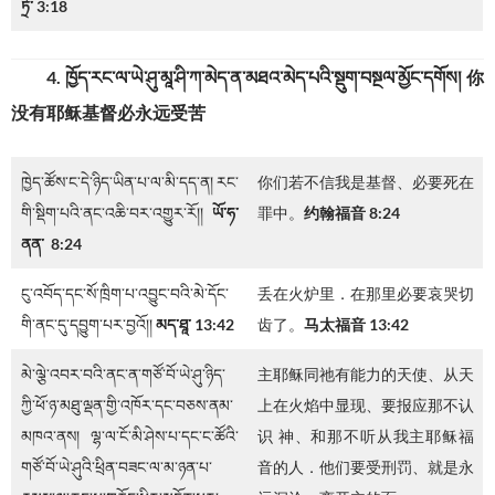
ཏྲོ་
3:18
4. ཁྱོད་རང་ལ་ཡེ་ཤུ་མཱ་ཤི་ཀ་མེད་ན་མཐའ་མེད་པའི་སྡུག་བསྔལ་མྱོང་དགོས། 你
没有耶稣基督必永远受苦
ཁྱེད་ཚོས་ང་དེ་ཉིད་ཡིན་པ་ལ་མི་དད་ན། རང་
你们若不信我是基督、必要死在
གི་སྡིག་པའི་ནང་འཆི་བར་འགྱུར་རོ།།
ཡོ་ཧ་
罪中。
约翰福音 8:24
ནན་
8:24
ངུ་འབོད་དང་སོ་ཁྲིག་པ་འབྱུང་བའི་མེ་དོང་
丢在火炉里．在那里必要哀哭切
གི་ནང་དུ་དབྱུག་པར་བྱའོ།།
མད་ཐཱ་
13:42
齿了。
马太福音 13:42
མེ་ལྕེ་འབར་བའི་ནང་ན་གཙོ་བོ་ཡེ་ཤུ་ཉིད་
主耶稣同祂有能力的天使、从天
ཀྱི་ཕོ་ཉ་མཐུ་ལྡན་གྱི་འཁོར་དང་བཅས་ནམ་
上在火焰中显现、要报应那不认
མཁའ་ནས། ལྷ་ལ་ངོ་མི་ཤེས་པ་དང་ང་ཚོའི་
识 神、和那不听从我主耶稣福
གཙོ་བོ་ཡེ་ཤུའི་ཕྲིན་བཟང་ལ་མ་ཉན་པ་
音的人．他们要受刑罚、就是永