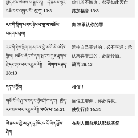
ཁྱེད་ཚོས་སེམས་མ་སྒྱུར་ན། དེ་རྣམས་ལྟར་
你们若不悔改，都要如此灭亡！
འཆི་བར་འགྱུར་རོ།།
ལུ་ཀཱ་ 13:3
路加福音 13:3
རང་གི་སྡིག་པ་དང་ཉེས་པ་ལྷ་ལ་མཐོལ་
向 神承认你的罪
བཤགས་ཕུལ།
རང་གི་ཉེས་སྡིག་སྦ་མཁན་གྱི་མགོ་མི་འཐོན་
遮掩自己罪过的，必不亨通；承
གྱིས། མཐོལ་ཞིང་དེ་དག་སྤང་བ་ཀུན་ཐུགས་
认离弃罪过的，必蒙怜恤。
རྗེ་དང་ལྡན་པར་འགྱུར་རོ།།
ལེགས་བཤད་
箴言 28:13
28:13
དད་པ་བྱོས།
相信！
གཙོ་བོ་ཡེ་ཤུ་ལ་དད་པ་བྱོས་ཤིག་དང་། ཁྱོད་
当信主耶稣，你必得救。
རང་ཐར་བར་འགྱུར་རོ།།
མཛད་པ་
16:31
使徒行传 16:31
མི་རྣམས་ཀྱི་མདུན་དུ་ཁོང་ལ་ངོ་ལེན་བྱོས་
在别人面前承认耶稣基督
ཤིག