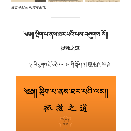
藏文圣经应用程序截图
༄༅།།
སྡིག་པ་ནས་ཐར་པའི་ལམ་བཞུགས་སོ
།།
拯救之道
ལྷ་ཡི་ཐུགས་རྗེའི་ཕྲིན་བཟང་གི་སྐོར། 神恩惠的福音