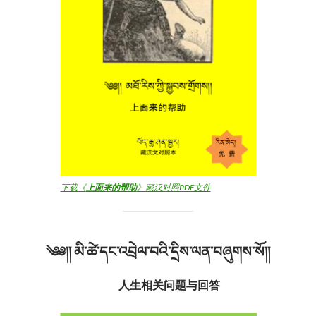
下载《
上面来的帮助
》藏汉对照PDF文件
༄༅།། མི་ཚེ་དང་འབྲེལ་བའི་དྲིས་ལན་བཞུགས་སོ།།
人生相关问题与回答