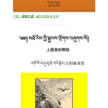
下载《
拯救之道
》藏汉对照PDF文件
༄༅།།
མཐོ་རིས་ཀྱི་སྐྱབས་གྲོགས
་བཞུགས་སོ
།།
上面来的帮助
གཙོ་བོ་ཡེ་ཤུ་མཱ་ཤི་ཀའི་སྐོར། 主耶稣基督