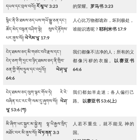
དཔལ་དང་བྲལ་བའོ།།
རོ་མཱ་པ་
3:23
的荣耀。
罗马书 3:23
སྙིང་ནི་ཅི་ཐམས་ཅད་པས་གཡོ་སྒྱུ་ཅན་དང་།
人心比万物都诡诈，坏到极处，
ཚོད་མེད་བསྟན་བཤིག་སྟེ། སུས་དེ་རྟོགས་
谁能识透呢？
耶利米书 17:9
པར་ནུས་སོ།།
ཡེ་རེམ་ཡཱ་
17:9
ངེད་ཐམས་ཅད་མི་གཙང་བའི་རྫས་དང་།
我们都像不洁净的人；所有的义
ངེད་ཅག་གི་དྲང་བ་ཉིད་ཐམས་ཅད་ནི་གྲིབ་
都像污秽的衣服。
以赛亚书
ཅན་གྱི་གོས་ཧྲུལ་དང་འདྲའོ།།
ཡེ་ཤ་ཡཱ་
64:6
64:6
ངེད་ཐམས་ཅད་ལུག་ལྟར་གོལ་ཏེ། རེ་རེ་
我们都如羊走迷；各人偏行己
བཞིན་རང་རང་གི་ལམ་དུ་ཞུགས་སོ།།
ཡེ་ཤ་
路。
以赛亚书 53:6(上)
ཡཱ་
53:6 (
ཀ
)
མི་ཞིག་ཡང་སྐྱར་མ་སྐྱེ་ན། ལྷ་ཡི་རྒྱལ་སྲིད་
人若不重生，就不能见 神的
མཐོང་བར་མི་ནུས་སོ།།
ཡོ་ཧ་ནན་
3:3
国。