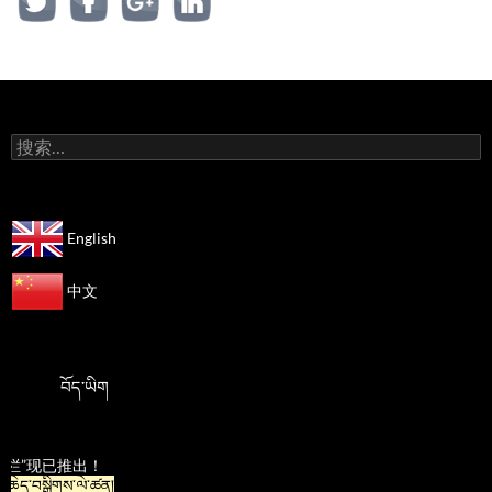
搜
索：
English
中文
བོད་ཡིག
栏”现已推出！
ཆེད་བསྒྲིགས་ལེ་ཚན།