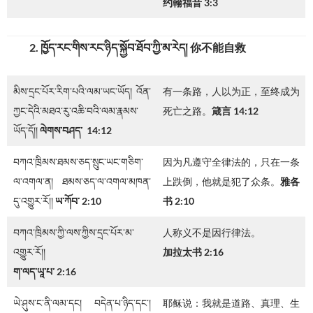
约翰福音 3:3
2. ཁྱོད་རང་གིས་རང་ཉིད་སྐྱོབ་ཐོབ་ཀྱི་མ་རེད།
你不能自救
མིས་དྲང་པོར་རིག་པའི་ལམ་ཡང་ཡོད། འོན་
有一条路，人以为正，至终成为
ཀྱང་དེའི་མཐའ་རུ་འཆི་བའི་ལམ་རྣམས་
死亡之路。
箴言 14:12
ཡོད་དོ།།
ལེགས་བཤད་
14:12
བཀའ་ཁྲིམས་ཐམས་ཅད་སྲུང་ཡང་གཅིག་
因为凡遵守全律法的，只在一条
ལ་འགལ་ན། ཐམས་ཅད་ལ་འགལ་མཁན་
上跌倒，他就是犯了众条。
雅各
དུ་འགྱུར་རོ།།
ཡ་ཀོབ་
2:10
书 2:10
བཀའ་ཁྲིམས་ཀྱི་ལས་ཀྱིས་དྲང་པོར་མ་
人称义不是因行律法。
འགྱུར་རོ།།
加拉太书 2:16
ག་ལད་ཡཱ་པ་
2:16
ཡེ་ཤུས་ང་ནི་ལམ་དང། བདེན་པ་ཉིད་དང་།
耶稣说：我就是道路、真理、生