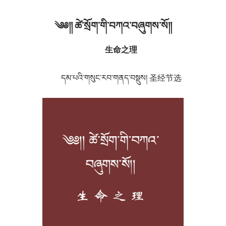
༄༅།། ཚེ་སྲོག་གི་བཀའ་བཞུགས་སོ།།
生命之理
དམ་པའི་གསུང་རབ་གནད་བསྡུས། 圣经节选