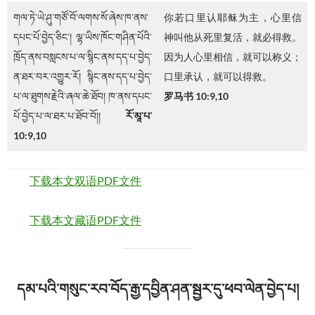
གལ་ཏེ་ཡེ་ཤུ་གཙོ་བོ་ལགས་སོ་ཞེས་ཁ་ནས་
你若口里认耶稣为主，心里信
དཔང་པོ་བྱེད་ཅིང་། ལྷ་ཡིས་ཁོང་གཤིན་པོའི་
神叫他从死里复活，就必得救。
ཁྲོད་ནས་བསླངས་པ་ལ་སྙིང་ནས་དད་པ་བྱེད་
因为人心里相信，就可以称义；
ན་ཐར་བར་འགྱུར་རོ། སྙིང་ནས་དད་པ་བྱེད་
口里承认，就可以得救。
པ་ལ་ཐུགས་རྗེའི་ཞལ་ཆེ་ཐོབ། ཁ་ནས་དཔང་
罗马书 10:9,10
པོ་བྱེད་པ་ལ་ཐར་པ་ཐོབ་བོ།།
རོ་མཱ་པ་
10:9,10
下载本文双语PDF文件
下载本文藏语PDF文件
དམ་པའི་གསུང་རབ་བོད་རྒྱ་དབྱིན་ཤན་སྦྱར་དུ་ཕབ་ལེན་བྱེད་པ།