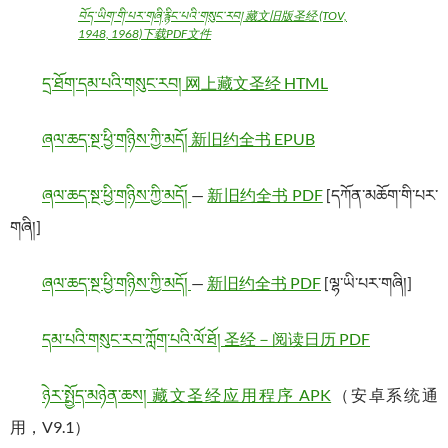
བོད་ཡིག་གི་པར་གཞི་རྙིང་པའི་གསུང་རབ། 藏文旧版圣经 (TOV,
1948, 1968)下载PDF文件
དྲ་ཐོག་དམ་པའི་གསུང་རབ། 网上藏文圣经 HTML
ཞལ་ཆད་སྔ་ཕྱི་གཉིས་ཀྱི་མདོ། 新旧约全书 EPUB
ཞལ་ཆད་སྔ་ཕྱི་གཉིས་ཀྱི་མདོ།
—
新旧约全书 PDF
[དཀོན་མཆོག་གི་པར་
གཞི།]
ཞལ་ཆད་སྔ་ཕྱི་གཉིས་ཀྱི་མདོ།
—
新旧约全书 PDF
[ལྷ་ཡི་པར་གཞི།]
དམ་པའི་གསུང་རབ་ཀློག་པའི་ལོ་ཐོ། 圣经－阅读日历 PDF
ཉེར་སྤྱོད་མཉེན་ཆས། 藏文圣经应用程序 APK
（安卓系统通
用，V9.1）