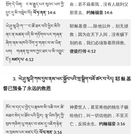
སྲོག་དེ་ཡིན། ང་མ་རྒྱུད་པར་སུའང་ཡབ་ཀྱི་
命；若不藉着我，没有人能到父
དྲུང་དུ་མི་བསླེབ་བོ།།
ཡོ་ཧ་ནན་
14:6
那里去。
约翰福音 14:6
ཡེ་ཤུ་མཱ་ཤི་ཀ་་་་་་ང་ཚོ་ཐར་བའི་ཕྱིར་མིའི་
耶稣基督……除他以外，别无拯
ནང་ན་མཚན་འདི་མི་གཏོགས་པར་གཞན་
救；因为在天下人间，没有赐下
ཞིག་ནམ་མཁའི་འོག་ཏུ་གནང་བ་མ་ཡིན་
别的名，我们必须靠着而得救。
པས། གཞན་སུ་ལས་ཀྱང་ཐར་པ་མི་འབྱུང་
使徒行传 4:12
ངོ་།།
མཛད་པ་ 4:12
3. ཡེ་ཤུ་མཱ་ཤི་ཀས་དུས་ནམ་ཡང་སྐྱོབ་པའི་གྲ་སྒྲིག་བཟོ་ཚར་བ་རེད། 耶稣基
督已预备了永远的救恩
ཁོང་ལ་དད་པ་བྱེད་པ་རྣམས་མི་འཆི་བར་ཚེ་
神爱世人，甚至将他的独生子赐
མཐའ་མེད་པ་ཐོབ་པའི་ཕྱིར། ལྷ་ཡིས་ཉིད་ཀྱི་
给他们，叫一切信他的，不至灭
སྲས་གཅིག་པུ་གནང་བ་ཙམ་དུ་འཇིག་རྟེན་
亡，反得永生。
约翰福音 3:16
ལ་བྱམས་པར་མཛད་དོ།།
ཡོ་ཧ་ནན་
3:16