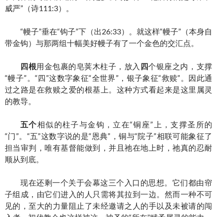
威严”（诗111:3）。
“幔子”垂在“钩子”下（出26:33）。就这样“幔子”（本身自
带金钩）与那两组十幅美好幔子有了一个金色的交汇点。
四根
用金包裹的皂荚木柱子，放入
四
个银座之内，支撑
“幔子”。“四”这数字象征“全世界”，银子象征“救赎”。因此通
过之路是在救赎之爱的根基上。这种方式看起来是这里属灵
的教导。
五个
相似的柱子与金钩，立在“铜座”上，支撑圣所的
“门”。“五”这数字说的是“恩典”，铜与“院子”相联可能象征了
担当审判，唯有基督能做到，并且祂在地上时，祂真的忍耐
顺从到底。
现在还剩一个关于会幕这三个入口的思想。它们都由帘
子组成，由它们进入的人只需将其拉到一边。然而一种不可
见的，至大的力量阻止了未经邀请之人的手以及未被请的闯