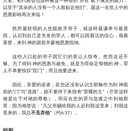
入者。初代教会也这样被这一神圣的“所在”赋予属灵的能力，
以至于“其余的人没有一个人敢贴近他们”。愿这一在世人中的
恩惠影响再次来临！
然而最软弱的人也能掀开帘子，就这样最谦卑与最畏
惧，认识到自己是失丧的罪人，都可以因着活的信心，藉着
基督，来到 神的面前并蒙祂恩惠悦纳。
这些入口处的帘子因它们的美让人惊奇。然而这还不
够。为了得到 神的恩惠与赦免，就是为罪命定祭物的 神，罪
人不单要惊叹“院门”，而且他要进来。
因此，亲爱的读者，若您还没有认识主耶稣作为到 神面
前的“门”与“道路”，就不要停下来惊奇“荣耀的主”（尽管这样
做是出于对祂的尊敬），而应在您的罪与急难之中到祂那
里；因为祂曾说：“凡父所赐给我的人必到我这里来；到我这
里来的，我总
不丢弃他
”（约6:37）。
约柜