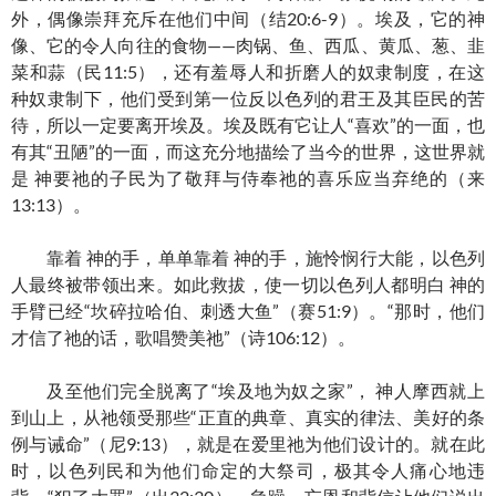
外，偶像崇拜充斥在他们中间（结20:6-9）。埃及，它的神
像、它的令人向往的食物——肉锅、鱼、西瓜、黄瓜、葱、韭
菜和蒜（民11:5），还有羞辱人和折磨人的奴隶制度，在这
种奴隶制下，他们受到第一位反以色列的君王及其臣民的苦
待，所以一定要离开埃及。埃及既有它让人“喜欢”的一面，也
有其“丑陋”的一面，而这充分地描绘了当今的世界，这世界就
是 神要祂的子民为了敬拜与侍奉祂的喜乐应当弃绝的（来
13:13）。
靠着 神的手，单单靠着 神的手，施怜悯行大能，以色列
人最终被带领出来。如此救拔，使一切以色列人都明白 神的
手臂已经“坎碎拉哈伯、刺透大鱼”（赛51:9）。“那时，他们
才信了祂的话，歌唱赞美祂”（诗106:12）。
及至他们完全脱离了“埃及地为奴之家”， 神人摩西就上
到山上，从祂领受那些“正直的典章、真实的律法、美好的条
例与诫命”（尼9:13），就是在爱里祂为他们设计的。就在此
时，以色列民和为他们命定的大祭司，极其令人痛心地违