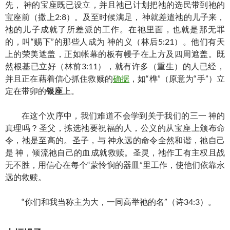
先， 神的宝座既已设立，并且祂已计划把祂的选民带到祂的
宝座前（撒上2:8）。及至时候满足， 神就差遣祂的儿子来，
祂的儿子成就了所差派的工作。在祂里面，也就是那无罪
的，叫“赐下”的那些人成为 神的义（林后5:21）。他们有天
上的荣美遮盖，正如帐幕的板有幔子在上方及四周遮盖。既
然根基已立好（林前3:11），就有许多（重生）的人已经，
并且正在藉着信心抓住救赎的
确据
，如“榫”（原意为“手”）立
定在带卯的
银座
上。
在这个次序中，我们难道不会学到关于我们的三一 神的
真理吗？圣父，拣选祂要祝福的人，公义的从宝座上颁布命
令，祂是至高的。圣子，与 神永远的命令全然和谐，祂自己
是 神，倾流祂自己的血成就救赎。圣灵，祂作工有主权且战
无不胜，用信心在每个“蒙怜悯的器皿”里工作，使他们依靠永
远的救赎。
“你们和我当称主为大，一同高举祂的名”（诗34:3）。