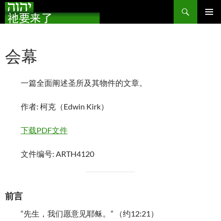
搜
索
跳
主菜单
至
正
会幕
文
一篇全面阐述圣所及其物件的文章。
作者: 柯克（Edwin Kirk）
下载PDF文件
文件编号: ARTH4120
前言
“先生，我们愿意见耶稣。” （约12:21）