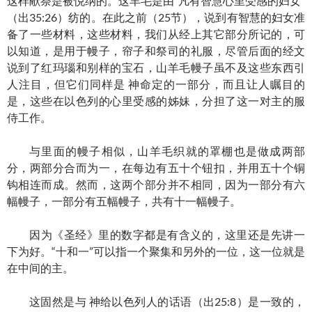
这样献祭是被悦纳的。这羊毛是由“凡有智慧心里受感的妇女”
（出35:26）纺的。在此之前（25节），说到有智慧的妇女准
备了一些材料，这些材料，我们从经上其它部分所记的，可
以知道，是用于幔子，帘子和祭司的礼服，尽管后面的经文
说到了红玛瑙和别样的宝石，山羊毛幔子虽不及这些东西引
人注目，但它们同样是 神命定的一部分，而且让人瞩目的
是，这些在以色列的心里受感的姊妹，分担了这一对主的服
侍工作。
与里面的幔子相似，山羊毛织就的罩棚也是做成两部
分，两部分合而为一，在每边有五十个钮扣，并用五十个铜
钩相连而成。然而，这两个部分并不相同，因为一部分有六
幅幔子，一部分有五幅幔子，共有十一幅幔子。
因为《圣经》里的数字都是有含义的，这里还是先讲一
下为好。“十和一”可以指一个聚集和另外的一位，这一位就是
在中间的主。
这固然是与 神给以色列人的话语（出25:8）是一致的，