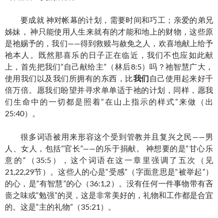
要成就 神对帐幕的计划，需要时间和巧工；亲爱的弟兄
姊妹， 神只能使用人生来就有的才能和地上的财物，这些原
是祂赐予的，我们——得到救赎与赦免之人，欢喜地献上给予
祂本人。既然那喜乐的日子正在临近，我们不也应如此献
上，首先把我们“自己献给主”（林后8:5）吗？祂智慧广大，
使用我们以及我们所拥有的东西，比
我们
自己使用起来好千
倍万倍。愿我们盼望并寻求单单适于祂的计划，同样，愿我
们生命中的一切都是照着“在山上指示的样式”来做（出
25:40）。
很多词语被用来形容这个受到管教并且复兴之民——男
人、女人，包括“官长”——的乐于捐献。 神想要的是“甘心乐
意的”（35:5），这个词语在这一章里强调了五次（见
21,22,29节）。这些人的心是“受感”（字面意思是“被举起”）
的心，是“有智慧”的心（36:1,2）。没有任何一件事物带有吝
啬之味或“勉强”的灵，这是非常美好的，礼物和工作都是合宜
的。这是“主的礼物”（35:21）。