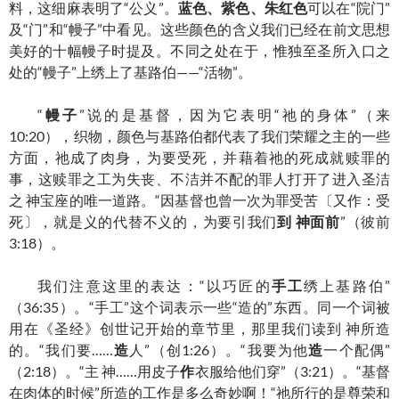
料，这细麻表明了“公义”。
蓝色、紫色、朱红色
可以在“院门”
及“门”和“幔子”中看见。这些颜色的含义我们已经在前文思想
美好的十幅幔子时提及。不同之处在于，惟独至圣所入口之
处的“幔子”上绣上了基路伯——“活物”。
“
幔子
”说的是基督，因为它表明“祂的身体”（来
10:20），织物，颜色与基路伯都代表了我们荣耀之主的一些
方面，祂成了肉身，为要受死，并藉着祂的死成就赎罪的
事，这赎罪之工为失丧、不洁并不配的罪人打开了进入圣洁
之 神宝座的唯一道路。“因基督也曾一次为罪受苦〔又作：受
死〕，就是义的代替不义的，为要引我们
到
神面前
”（彼前
3:18）。
我们注意这里的表达：“以巧匠的
手工
绣上基路伯”
（36:35）。“手工”这个词表示一些“造的”东西。同一个词被
用在《圣经》创世记开始的章节里，那里我们读到 神所造
的。“我们要……
造
人”（创1:26）。“我要为他
造
一个配偶”
（2:18）。“主 神……用皮子
作
衣服给他们穿”（3:21）。“基督
在肉体的时候”所造的工作是多么奇妙啊！“祂所行的是尊荣和