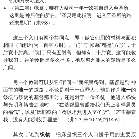
供职的祭司进入。
（第二层）帐幕，唯有大祭司一年
一次
独自进入至圣所，
这里是 神居住的所在。“圣灵用此指明，进入至圣所的路
还未显明”（来9:8）。
这三个入口有两个共同点，即：做它们用的材料与面积
相同（面积均为一百平方肘）。“门”与“帐幕”都是“方形”，十
肘宽十肘高。“院门”只有五肘高，但却有二十肘宽。这可能教
导我们， 神的怜悯是多么显多，祂对穷乏罪人的邀请是多么
广阔。
另一个教训可以从它们“同一”面积里得到。基督是到 神
面前的
唯一
的道路，不论是对于一位罪人，他到作为
唯一
的
祭坛与祭物的基督那里时，还是对于一位圣徒，他进入畅快
与光明和祷告之地时——“在基督里曾赐给我们天上各样属灵
的福气”，以及“因耶稣的血得以坦然进入至圣所”。“若不藉着
我，没有人能到父那里去”！（弗1:3; 来10:19; 约14:6）。
其次，论到
织物
，细麻是织三个入口幔子用的主要原