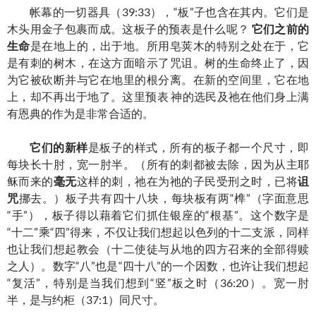
帐幕的一切器具（39:33），“板”子也含在其内。它们是
木头用金子包裹而成。这板子的预表是什么呢？
它们之前的
生命
是在地上的，出于地。所用皂荚木的特别之处在于，它
是有刺的树木，在这方面暗示了咒诅。树的生命终止了，因
为它被砍断并与它在地里的根分离。在新的空间里，它在地
上，却不再出于地了。这里预表 神的选民及祂在他们身上满
有恩典的作为是非常合适的。
它们的新样
是板子的样式，所有的板子都一个尺寸，即
每块长十肘，宽一肘半。（所有的刺都被去除，因为从主耶
稣而来的
毫无
这样的刺，祂在为祂的子民受刑之时，已将
诅
咒
挪去。）板子共有四十八块，每块板有两“榫”（字面意思
“手”），板子得以藉着它们抓住银座的“根基”。这个数字是
“十二”乘“四”得来，不仅让我们想起以色列的十二支派，同样
也让我们想起教会（十二使徒与从地的四方召来的全部得赎
之人）。数字“八”也是“四十八”的一个因数，也许让我们想起
“复活”，特别是当我们想到“竖”板之时（36:20）。宽一肘
半，是与约柜（37:1）同尺寸。