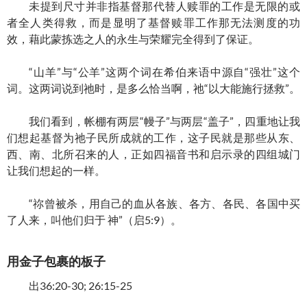
未提到尺寸并非指基督那代替人赎罪的工作是无限的或
者全人类得救，而是显明了基督赎罪工作那无法测度的功
效，藉此蒙拣选之人的永生与荣耀完全得到了保证。
“山羊”与“公羊”这两个词在希伯来语中源自“强壮”这个
词。这两词说到祂时，是多么恰当啊，祂“以大能施行拯救”。
我们看到，帐棚有两层“幔子”与两层“盖子”，四重地让我
们想起基督为祂子民所成就的工作，这子民就是那些从东、
西、南、北所召来的人，正如四福音书和启示录的四组城门
让我们想起的一样。
“祢曾被杀，用自己的血从各族、各方、各民、各国中买
了人来，叫他们归于 神”（启5:9）。
用金子包裹的板子
出36:20-30; 26:15-25