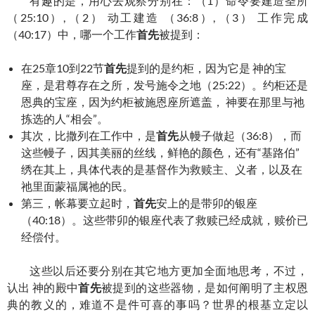
有趣的是，用心去观察分别在：（1）命令要建造圣所
（25:10）, （2） 动工建造 （36:8）, （3） 工作完成
（40:17）中，哪一个工作
首先
被提到：
在25章10到22节
首先
提到的是约柜，因为它是 神的宝
座，是君尊存在之所，发号施令之地（25:22）。约柜还是
恩典的宝座，因为约柜被施恩座所遮盖， 神要在那里与祂
拣选的人“相会”。
其次，比撒列在工作中，是
首先
从幔子做起（36:8），而
这些幔子，因其美丽的丝线，鲜艳的颜色，还有“基路伯”
绣在其上，具体代表的是基督作为救赎主、义者，以及在
祂里面蒙福属祂的民。
第三，帐幕要立起时，
首先
安上的是带卯的银座
（40:18）。这些带卯的银座代表了救赎已经成就，赎价已
经偿付。
这些以后还要分别在其它地方更加全面地思考，不过，
认出 神的殿中
首先
被提到的这些器物，是如何阐明了主权恩
典的教义的，难道不是件可喜的事吗？世界的根基立定以