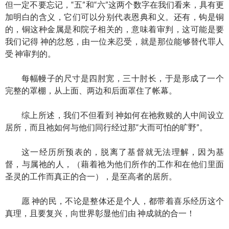
但一定不要忘记，“五”和“六”这两个数字在我们看来，具有更
加明白的含义，它们可以分别代表恩典和义。还有，钩是铜
的，铜这种金属是和院子相关的，意味着审判，这可能是要
我们记得 神的忿怒，由一位来忍受，就是那位能够替代罪人
受 神审判的。
每幅幔子的尺寸是四肘宽，三十肘长，于是形成了一个
完整的罩棚，从上面、两边和后面罩住了帐幕。
综上所述，我们不但看到 神如何在祂救赎的人中间设立
居所，而且祂如何与他们同行经过那“大而可怕的旷野”。
这一经历所预表的，脱离了基督就无法理解，因为基
督，与属祂的人，（藉着祂为他们所作的工作和在他们里面
圣灵的工作而真正的合一），是至高者的居所。
愿 神的民，不论是整体还是个人，都带着喜乐经历这个
真理，且要复兴，向世界彰显他们由 神成就的合一！