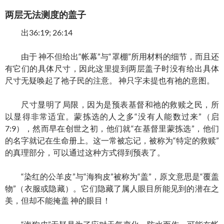
两层无法测度的盖子
出36:19; 26:14
由于 神不但给出“帐幕”与“罩棚”所用材料的细节，而且还
有它们的具体尺寸，因此这里提到两层盖子时没有给出具体
尺寸无疑唤起了祂子民的注意。 神只字未提也有祂的意图。
尺寸显明了局限，因为是预表基督和祂的救赎之民，所
以显得非常适宜。蒙拣选的人之多“没有人能数过来”（启
7:9），然而早在创世之初，他们就“在基督里蒙拣选”，他们
的名字就记在生命册上。这一常被忘记，被称为“特定的救赎”
的真理部分，可以通过这种方式得到预表了。
“染红的公羊皮”与“海狗皮”被称为“盖”，原文意思是“覆盖
物”（衣服或隐藏）。它们隐藏了属人眼目所能见到的潜在之
美，但却不能掩盖 神的眼目！