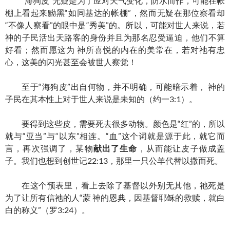
“海狗皮”无疑是为了应对天气变化，防水而作，可能在帐
棚上看起来黝黑“如同基达的帐棚”，然而无疑在那位察看却
“不像人察看”的眼中是“秀美”的。所以，可能对世人来说，若
神的子民活出天路客的身份并且为那名忍受逼迫，他们不算
好看；然而愿这为 神所喜悦的内在的美常在，若对祂有忠
心，这美的闪光甚至会被世人察觉！
至于“海狗皮”出自何物，并不明确，可能暗示着， 神的
子民在其本性上对于世人来说是未知的（约一3:1）。
要得到这些皮，需要死去很多动物。颜色是“红”的，所以
就与“亚当”与“以东”相连。“血”这个词就是源于此，就它而
言，再次强调了，某物
献出了生命
，从而能让皮子做成盖
子。我们也想到创世记22:13，那里一只公羊代替以撒而死。
在这个预表里，看上去除了基督以外别无其他，祂死是
为了让所有信祂的人“蒙 神的恩典，因基督耶稣的救赎，就白
白的称义”（罗3:24）。