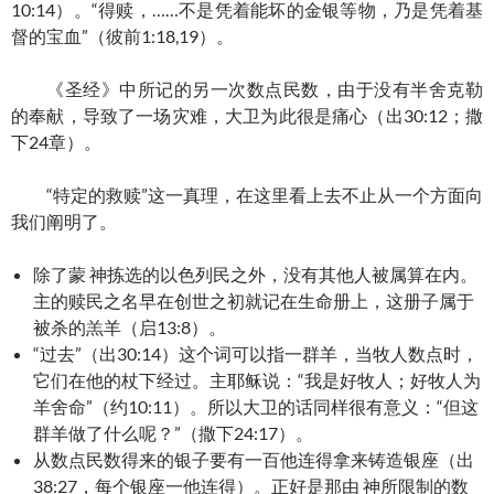
10:14）。“得赎，……不是凭着能坏的金银等物，乃是凭着基
督的宝血”（彼前1:18,19）。
《圣经》中所记的另一次数点民数，由于没有半舍克勒
的奉献，导致了一场灾难，大卫为此很是痛心（出30:12；撒
下24章）。
“特定的救赎”这一真理，在这里看上去不止从一个方面向
我们阐明了。
除了蒙 神拣选的以色列民之外，没有其他人被属算在内。
主的赎民之名早在创世之初就记在生命册上，这册子属于
被杀的羔羊（启13:8）。
“过去”（出30:14）这个词可以指一群羊，当牧人数点时，
它们在他的杖下经过。主耶稣说：“我是好牧人；好牧人为
羊舍命”（约10:11）。所以大卫的话同样很有意义：“但这
群羊做了什么呢？”（撒下24:17）。
从数点民数得来的银子要有一百他连得拿来铸造银座（出
38:27，每个银座一他连得）。正好是那由 神所限制的数