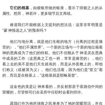
它们的根基
，由赎银所做的银座，显示了得赎之人的从
属性。然而， 神若许，更多细节后文再续。
难道我们不能根据上文提到的想法说：这里非常明显是
“蒙 神拣选之人”的预表吗？
他们与地分离，就是他们生根的地方（分离的过程是痛
苦的），“他们不属世界”。一个新的立场与一个新的地位藉着
神的恩典成为了他们的特权。他们不但顺从于 神圣灵在恩典
中成圣的工作（这恩典之工也一样，常常是痛苦的），他们
看上去的美不是他们天生就有的，而是从外面敷上的，即他
们称义（或被算为义）。他们也活着，因为他们是“竖立”着
的，而且是在根基上，“这根基就是耶稣基督”。
这金色的美是让 神来看的，并反射那居于基路伯中间的
荣耀的，尽管祭司们在圣所中任职时会看到些许。
愿我们作为祂所拯救之民单单为了祂的荣耀而活，并在