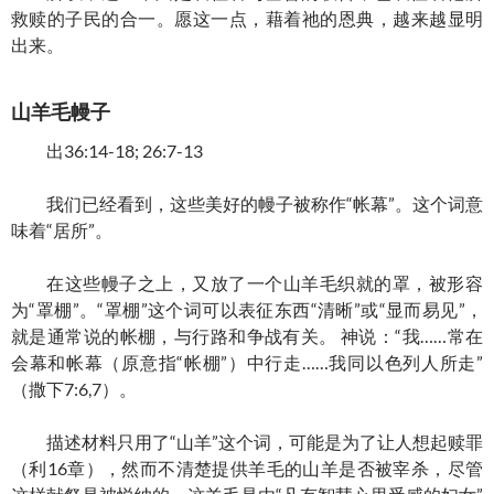
救赎的子民的合一。愿这一点，藉着祂的恩典，越来越显明
出来。
山羊毛幔子
出36:14-18; 26:7-13
我们已经看到，这些美好的幔子被称作“帐幕”。这个词意
味着“居所”。
在这些幔子之上，又放了一个山羊毛织就的罩，被形容
为“罩棚”。“罩棚”这个词可以表征东西“清晰”或“显而易见”，
就是通常说的帐棚，与行路和争战有关。 神说：“我……常在
会幕和帐幕（原意指“帐棚”）中行走……我同以色列人所走”
（撒下7:6,7）。
描述材料只用了“山羊”这个词，可能是为了让人想起赎罪
（利16章），然而不清楚提供羊毛的山羊是否被宰杀，尽管