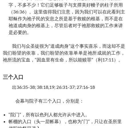
字，不多不少！它们足够板子与支撑美好幔子的柱子所用
（36:36）。这里值得我们注意，因为我们可以在此看到主
耶稣作为祂子民的安息之所是基于救赎的根基，而不是在
祂道成肉身的根基上，尽管后者对于祂那救赎的工作来讲
是必要的。
我们与众圣徒很为“道成肉身”这个事实喜乐，而这却不是
我们盼望的依靠，我们盼望的依靠单单是祂所成就的工作，
祂所流的宝血，“因血里有生命，所以能赎罪”（利17:11）。
三个入口
出36:35-38; 38:18,19; 26:31-37; 27:16-18
会幕与院子有三个入口，分别是：
“院门”，所有以色列人都允许从中进入。
帐棚的入口（头一层帐幕），也称为“门”，只让在圣所里