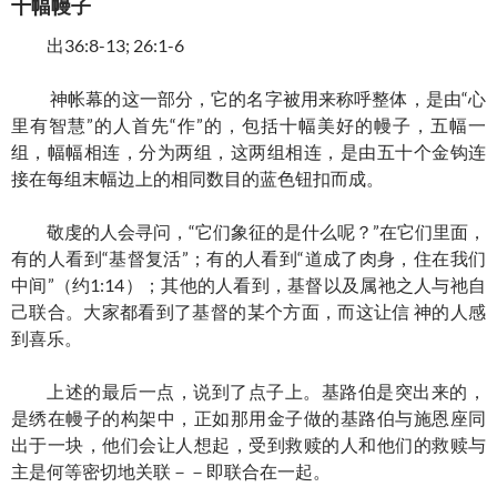
十幅幔子
出36:8-13; 26:1-6
神帐幕的这一部分，它的名字被用来称呼整体，是由“心
里有智慧”的人首先“作”的，包括十幅美好的幔子，五幅一
组，幅幅相连，分为两组，这两组相连，是由五十个金钩连
接在每组末幅边上的相同数目的蓝色钮扣而成。
敬虔的人会寻问，“它们象征的是什么呢？”在它们里面，
有的人看到“基督复活”；有的人看到“道成了肉身，住在我们
中间”（约1:14）；其他的人看到，基督以及属祂之人与祂自
己联合。大家都看到了基督的某个方面，而这让信 神的人感
到喜乐。
上述的最后一点，说到了点子上。基路伯是突出来的，
是绣在幔子的构架中，正如那用金子做的基路伯与施恩座同
出于一块，他们会让人想起，受到救赎的人和他们的救赎与
主是何等密切地关联－－即联合在一起。