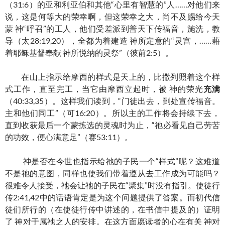
（31:6）的亚和利亚伯和其他“心里有智慧的”人……对他们来
说，这是何等大的荣幸啊，但这荣幸之大，尚不及赐给今天
蒙 神“呼召”的工人，他们受差派到普天下传福音，施洗，教
导（太28:19,20），全都为着建造 神所定意的“灵宫，……藉
着耶稣基督奉献 神所悦纳的灵祭”（彼前2:5）。
在山上指示给摩西的样式是天上的，比撒列照着这个样
式工作，直至完工，当它由摩西立起时，被 神的荣光
充满
（40:33,35）。这样我们读到，“门徒出去，到处宣传福音。
主和他们同工”（可16:20）。所以主的工作将会持续下去，
直到收获最后一个蒙拣选的灵魂时为止，“祂必看见自己劳苦
的功效，便心满意足”（赛53:11）。
神是否在今世也指示给祂的子民一个“样式”呢？这难道
不是祂的意图，同样也使我们带着遵从去工作成为可能吗？
很难令人接受，祂会让祂的子民在“聚集”时没有指引。使徒行
传2:41,42中的话语肯定是为这个问题提供了答案。而初代信
徒们所行的（在使徒行传中讲述的，在书信中提及的）证明
了 神对于属祂之人的安排。在这方面愿读者的心在有关 神对