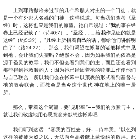
上到耶路撒冷来过节的几个希腊人对主的一个门徒，就
是一个有外邦人名姓的门徒，这样说道。每当我们查考《圣
经》时，这将也应是我们的愿望。祂自己说过：“
我
的事在经
卷上已经记载了”（诗40:7） 。“圣经，……给
我
作见证的就是
这经”（约5:39）。“凡经上所指着
自己
的话，都给他们讲解明
白了”（路24:27）。那么，我们渴望在帐幕的诸般样式中见
到祂，会让我们失望吗？绝然不会，因为如果我们的依靠是
源于圣灵的教导，我们不但会看到我们的主，而且还会看到
那些得到祂救赎的人；因为祂已经因着祂的赎罪工作使他们
与自己联合，所以我们会在帐幕中以预表的形式看到基督与
祂的教会联合，而教会是当今这个世代 神在地上的唯一居
所。
那么，带着这个渴望，要“见耶稣”——我们的救赎与主，
就让我们敬虔地用心思意念来默想这帐幕吧。
我们听到这话：“容我的百姓去，好……侍奉我。”以色列
这样的被掳为奴之民，无法向至高者献上蒙悦纳的敬拜。此