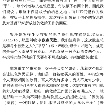
不是栖息在沙子上，而是每块板有两个“榫”（字面意思是
“手”）。每个榫都放入在银座里。每块板下有两个榫。因此我
们能说，银座不仅是板子的栖息之地，而且它们也作为根
基，被板子上的榫所抓住。就这样它们象征了信心的安息以
及对基督耶稣所成就的救赎工作的回应。
银座是怎样显明救赎的呢？我们现在转到出埃及记
30:11-16，那里 神命令
数点民数
。我们注意到，这次数点总
是和每个被数之人的“举祭”（即：奉献的银子）相连的。规定
的是每个人奉献半舍克勒。所以奉献一舍克勒需要两个人。
神想藉此教导祂的子民要有不可或缺的、有福的团契生活。
非常重要的事实是，银子是买卖的媒介。藉着这个规定
会让以色列民记起，他们是一群被赎买来的百姓。 神指定每
个人要献
相同
的数目。富人不允许多拿，穷人不允许少拿。
在 神面前他们所有人都有这相同的需求，这需求唯有 神用祂
的方式才能满足。那唯一的救赎工作因此被阐明出来了，就
是那唯一一条为不同种族与阶层之人的拯救之道。“因为祂
（基督）
一次
献祭，便叫那得以成圣的人永远完全”（来