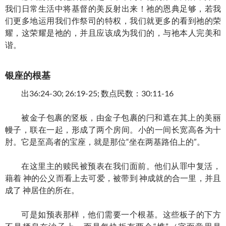
我们日常生活中将基督的美反射出来！祂的恩典足够，若我
们更多地运用我们作祭司的特权，我们就更多的看到祂的荣
耀，这荣耀是祂的，并且应该成为我们的，与祂本人完美和
谐。
银座的根基
出36:24-30; 26:19-25; 数点民数：30:11-16
被金子包裹的竖板，由金子包裹的闩和遮在其上的美丽
幔子，联在一起，形成了两个房间。小的一间长宽高各为十
肘。它是至高者的宝座，就是那位“坐在两基路伯上的”。
在这里主的赎民被预表在我们面前。他们从罪中复活，
藉着 神的公义而看上去可爱，被带到 神成就的合一里，并且
成了 神居住的所在。
可是如预表那样，他们需要一个根基。这些板子的下方