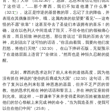
背，“犯了大罪”（出32:30）。急躁、忘恩和背信让他们说出
了这些话，“……那个摩西，我们不知道他遭了什么事”
（32:1
*
）。这正是悖逆的基督教的罪，忘记了主的降临，并
表现在其偶像崇拜中。哦，这属肉体的欲望要“看见”——这奇
怪的不愿“依靠”！这甚至夺去了圣徒们本该拥有的喜乐！的
确，这在以色列人中间造成了毁灭，不但令他们的领袖痛心
疾首，而且招致 神的忿怒。那位曾说过 “容我的百姓去”的
神，此刻说出了这可怕的话语，“你且由着我，我要向他们发
烈怒，将他们灭绝”（32:10）。在山下摔碎石版，无疑预示
了在道德层面上违背了“全律法，”然而也是 神恒久忍耐的提
醒。
此刻，摩西的恳求达到了前人未有的道德高度，因为他
没有抓住 神说的“使你的后裔成为大国”（32:10）这句话，而
作了复兴以色列来彰显 神恩惠的器皿，但并不乏严厉的管
教。他的恳求扎根在 神的话语和誓言上，并在 神的宝座前得
到允准。就这样，一群谦卑下来并变得柔和的百姓被激励把
他们的甘心祭献上来完成 神的命令，“当为我造圣所，使我可
以住在他们中间”（25:8）。