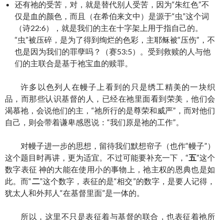
还有祂的受苦，对，就是替代别人受苦，因为“朱红色”不
仅是血的颜色，而且（在希伯来文中）是源于“虫”这个词
（诗22:6），就是我们的主在十字架上用于指自己的。
“虫”被压碎，是为了得到绚烂的色彩，主耶稣被“压伤”，不
也是因为我们的罪孽吗？（赛53:5）。受到救赎的人与他
们的主联合是基于祂宝血的赎罪。
许多以色列人在幔子上看到的只是绣工精美的一块织
品，而那些认识基督的人，已经在祂里面看到荣美，他们会
渴慕祂，会说他们的主，“祂所行的是尊荣和威严”，而对他们
自己，则会带着谦卑感恩说：“我们原是祂的工作”。
对幔子进一步的思想，留待我们默想帘子（也作“幔子”）
这个题目时再讲，更为适宜。不过可能要补充一下，“
五
”这个
数字表征 神的大能在使用小的事物上，祂主权的恩典也是如
此。而“
二
”这个数字，表征的是“相交”的数字，是要人记得，
犹太人和外邦人“在基督里面”是一体的。
所以，这里不只是表征着与基督的联合，也表征着祂所