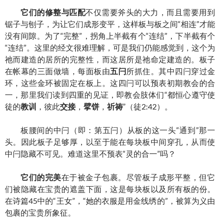
它们的修整与匹配
不仅需要斧头的大力，而且需要用到
锯子与刨子，为让它们成形变平，这样板与板之间“相连”才能
没有间隙。为了“完整”，拐角上半截有个“连结”，下半截有个
“连结”。这里的经文很难理解，可是我们仍能感觉到，这个为
祂而建造的居所的完整性，而这居所是祂命定建造的。板子
在帐幕的三面做墙，每面板由
五闩
所抓住。其中四闩穿过金
环，这些金环被固定在板上。这四闩可以预表初期教会的合
一，那里我们读到四重的见证，即教会肢体们“都恒心遵守使
徒的
教训
，彼此
交接
，
擘饼
，
祈祷
”（徒2:42）。
板腰间的中闩（即：第五闩）从板的这一头“通到”那一
头。因此板子足够厚，以至于能在每块板中间穿孔，从而使
中闩隐藏不可见。难道这里不预表“灵的合一”吗？
它们的完美
在于被金子包裹。尽管板子成形平整，但它
们被隐藏在宝贵的遮盖下面，这是每块板以及所有板的份。
在诗篇45中的“王女”，“她的衣服是用金线绣的”，被算为义由
包裹的宝贵所象征。