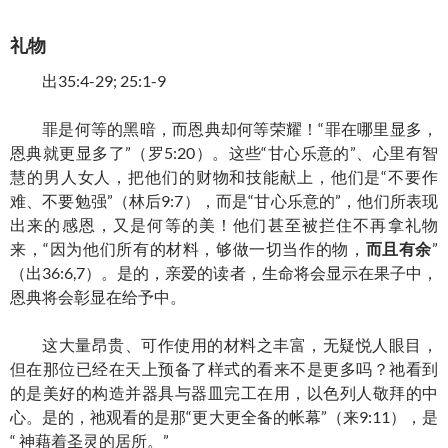
礼物
出35:4-29; 25:1-9
罪是何等的黑暗，而恩典却何等荣耀！“罪在哪里显多，
恩典就更显多了”（罗5:20）。这些“甘心乐意的”、心里有智
慧的男人女人，把他们的财物和技能献上，他们是“不要作
难、不要勉强”（林后9:7），而是“甘心乐意的”，他们所表现
出来的感恩，又是何等的美！他们甚至被拦住不再拿礼物
来，“因为他们所有的材料，够做一切当作的物，
而且有余
”
（出36:6,7）。是的，亲爱的读者，生命将会显示在果子中，
恩典将会彰显在给予中。
这大量昂贵、可作使用的材料之丰富，无疑悦人眼目，
但在那位已经在天上预备了样式的看来不是更多吗？祂看到
的是美好的构造并器具与器皿完工在用，以色列人敬拜的中
心。是的，祂观看的是那“更大更全备的帐幕”（来9:11），是
“ 神藉着圣灵的居所。”