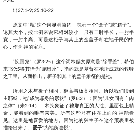
出37:1-9; 25:10-22
原文中“
柜
”这个词显明简约，表示一个“盒子”或“箱子”。
论其大小，按比例来说它相对较小，只有二肘半长，一肘半
宽，一肘半高。可是这柜子与其上的金盖子却在祂子民的中
心，作为 神的宝座。
“挽回祭”（罗3:25）这个词希腊文原意是“除罪盖”，希伯
来书9:5将其译为“施恩座”，指的就是基督在祂所成就的救赎
之工里。从而推出，柜子和其上的盖子象征的是祂。
所用之木与板子相同，柜高与板宽相同。所以我们读到
主耶稣，祂“成为罪身的形状”（罗8:3）；因为“儿女同有血肉
之体”（来2:14）。木头象征了祂那真正的人性。里面包上精
金，能看到的唯有荣美。所有这些只有住在上面的 神能看
见。这里是祂喜爱的地方。因为祂的独生子在这个预表里被
描绘出来了。
爱子
“为祂所喜悦”。