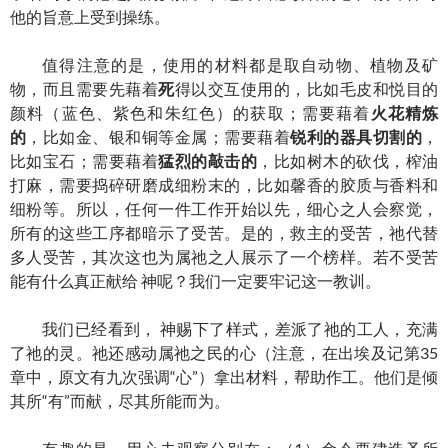
他的旨意上受到操练。
值得注意的是，使用的材料都是取自动物、植物及矿
物，而且需要先藉着
死
得以交互使用的，比如毛皮和悦目的
颜料（蓝色、紫色和朱红色）的获取；需要藉着
火花精炼
的
，比如金、银和铜等金属；需要藉着
锐利的器具切割的
，
比如宝石；需要藉着
猛烈的敲击的
，比如树木的砍伐，榨油
打麻，需要捣碎研磨成细粉末的，比如馨香的胶质与香料和
细粉等。所以，任何一件工作开始以先，细心之人会察觉，
所有的这些工序都暗示了受苦。是的，救主的受苦，祂代替
多人受苦，其次这也为属祂之人展示了一个榜样。若不受苦
能有什么真正献给 神呢？我们一定要牢记这一教训。
我们已经看到， 神赐下了样式，差派了祂的工人，充满
了祂的灵。祂还感动属祂之民的心（注意，在出埃及记第35
章中，原文有九次强调“心”）拿出材料，帮助作工。他们是倾
其所“有”而献，尽其所能而为。