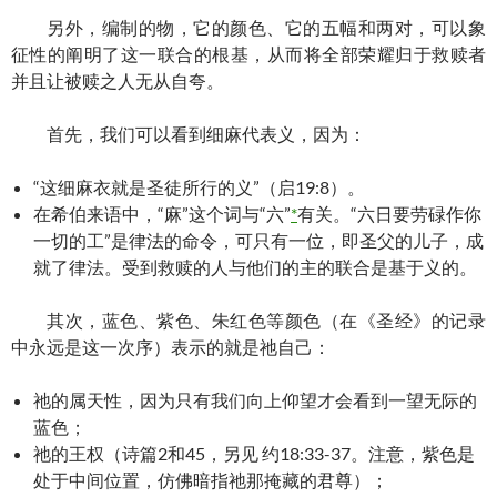
另外，编制的物，它的颜色、它的五幅和两对，可以象
征性的阐明了这一联合的根基，从而将全部荣耀归于救赎者
并且让被赎之人无从自夸。
首先，我们可以看到细麻代表义，因为：
“这细麻衣就是圣徒所行的义”（启19:8）。
在希伯来语中，“麻”这个词与“六”
*
有关。“六日要劳碌作你
一切的工”是律法的命令，可只有一位，即圣父的儿子，成
就了律法。受到救赎的人与他们的主的联合是基于义的。
其次，蓝色、紫色、朱红色等颜色（在《圣经》的记录
中永远是这一次序）表示的就是祂自己：
祂的属天性，因为只有我们向上仰望才会看到一望无际的
蓝色；
祂的王权（诗篇2和45，另见 约18:33-37。注意，紫色是
处于中间位置，仿佛暗指祂那掩藏的君尊）；