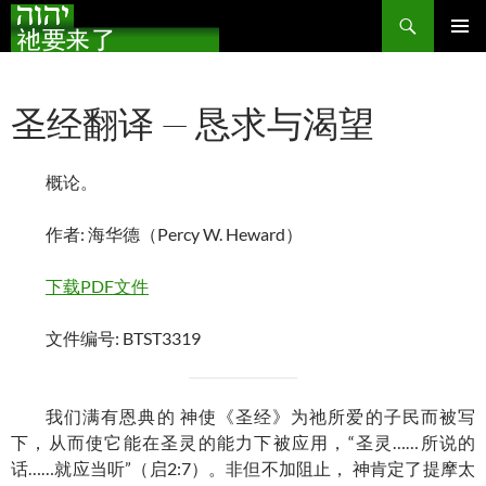
搜
索
跳
主菜单
至
正
圣经翻译 — 恳求与渴望
文
概论。
作者: 海华德（Percy W. Heward）
下载PDF文件
文件编号: BTST3319
我们满有恩典的 神使《圣经》为祂所爱的子民而被写
下，从而使它能在圣灵的能力下被应用，“圣灵……所说的
话……就应当听”（启2:7）。非但不加阻止， 神肯定了提摩太