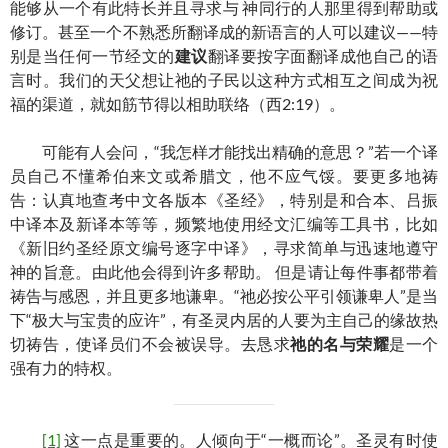
能够从一个有此特长并且寻求与 神同行的人那里得到帮助或
修订。甚至一个不熟悉所翻译成的新语言的人可以建议——特
别是当任何一节经文的
建议
翻译要按字面翻译成他自己的语
言时。我们的天父想让祂的子民以这种方式相互之间成为祝
福的渠道，就如筋节得以相助联络（西2:19）。
可能有人会问，“我怎样才能找出精确的意思？”若一个译
员自己不懂希伯来文或希腊文，他不应气馁。要更多地祷
告：认真地查考中文各版本《圣经》，特别是和合本、吕振
中译本及新译本等等，频繁地使用经文汇编等工具书，比如
《新旧约圣经原文编号逐字中译》，寻求简单与迅速地遵守
神的旨意。由此他会得到许多帮助。 但是请让每件事都带着
祷告与感恩，并且更多地谦卑。“祂必按公平引领谦卑人”是当
下“极大与宝贵的应许”，有圣灵内居的人要为主自己的缘故热
切祷告，使译员们不会被误导。去恳求
祂的名与荣耀
是一个
强有力的特权。
[1]
这一点是重要的。人倾向于“一概而论”。圣灵有时使