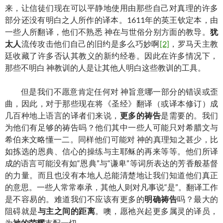
来，让信徒们现在可以平静地使用由那些自己对真理的许多
部分还没有明白之人所作的译本。1611年的英王钦定本，由
一些人所翻译，他们不熟悉 神在与世俗分别方面的教导。
犹
太人
流传攻击他们自己的旧约是多么巧妙啊
[2]
，罗马天主教
廷收藏了许多否认其教义的新约经卷。因此在许多情况下，
那些不明白 神教训的人是让其他人明白这些教训的工具。
但是我们不愿意肯定任何对 神旨意哪一部分的错误或歪
曲，因此，对于那些现在将《圣经》翻译（或译本修订）成
几百种地上语言的译者们来说，
更多的祷告
是需要的。我们
为他们有足够的祷告吗？他们其中一些人可能只对希腊文与
希伯来文略懂一二。同样他们可能对 神的真理知之甚少，比
如拣选的恩典、信心的操练与主耶稣的再来等等。他们所译
成的语言可能没有如“恩典”与“谦卑”等词所表达的芳香般基督
的力量。而且也没有本地人总能清楚地让我们知道他们真正
的意思。一些人常常奉承，其他人则对凡事说“是”。翻译工作
是不容易的。难道我们不应该有更多的
明确祷告
吗？最大的
阻碍就是
与主之间的距离
。噢，愿祂兴起更多属灵的译员，
为
祂的荣耀
支配一切。