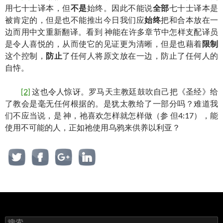
用七十士译本，但
不是
始终。因此不能说
全部
七十士译本是
被肯定的，但是也不能推出今日我们应
始终
把和合本放在一
边而用中文重新翻译。看到 神能在许多章节中怎样支配译员
是令人喜悦的，从而使它的见证更为清晰，但是也藉着
限制
这个控制，
防止
了任何人将原文放在一边，防止了任何人的
自恃。
[2]
这也令人惊讶。罗马天主教廷鼓吹自己把《圣经》给
了教会是毫无任何根据的。是犹太教给了一部分吗？难道我
们不应当说，是 神，祂喜欢怎样就怎样做（参 但4:17），能
使用不可能的人，正如祂使用乌鸦来供养以利亚？
搜