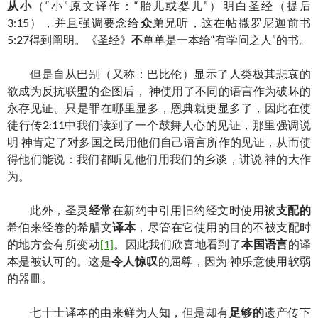
从小
（“小”原文译作：“胎儿或婴儿”）明白圣经（提后
3:15），并且强调要念给
众
弟兄听，这在帖撒罗尼迦前书
5:27得到阐明。《圣经》
不
单单是一本给“有学问之人”的书。
但是自从巴别（又称：巴比伦）显示了人类极其悲哀的
欲成为反抗联盟的企图后， 神使用了不同的语言作为破坏的
永存见证。只是罪在哪里显多，恩典就更显多了，因此在使
徒行传2:11中我们读到了一个鼓舞人心的见证，那里强调说
明 神肯定了对多国之民用他们自己语言所作的见证，从而使
得他们能说：我们都听见他们用我们的乡谈，讲说 神的大作
为。
此外，圣灵
经常
在新约中引用旧约经文时使用被
支配的
希伯来经卷的希腊文
译本
，尽管在它使用的目的不被支配时
的地方会有所变动
[1]
。因此我们欣喜地看到了
本国语言
的译
本是被认可的。这是
令人惊叹
的屈尊，因为 神乐意使用软弱
的器皿。
七十士译本的由来鲜为人知，但是却有
足够的
遗产传下