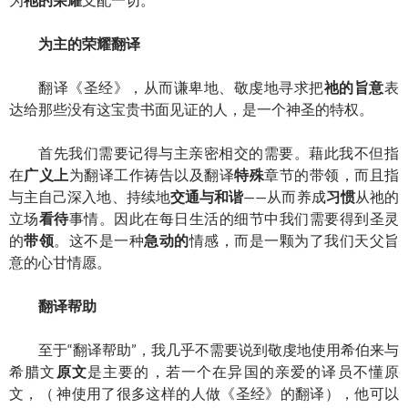
为主的荣耀翻译
翻译《圣经》，从而谦卑地、敬虔地寻求把
祂的旨意
表
达给那些没有这宝贵书面见证的人，是一个神圣的特权。
首先我们需要记得与主亲密相交的需要。藉此我不但指
在
广义上
为翻译工作祷告以及翻译
特殊
章节的带领，而且指
与主自己深入地、持续地
交通与和谐
——从而养成
习惯
从祂的
立场
看待
事情。因此在每日生活的细节中我们需要得到圣灵
的
带领
。这不是一种
急动的
情感，而是一颗为了我们天父旨
意的心甘情愿。
翻译帮助
至于“翻译帮助”，我几乎不需要说到敬虔地使用希伯来与
希腊文
原文
是主要的，若一个在异国的亲爱的译员不懂原
文，（ 神使用了很多这样的人做《圣经》的翻译），他可以