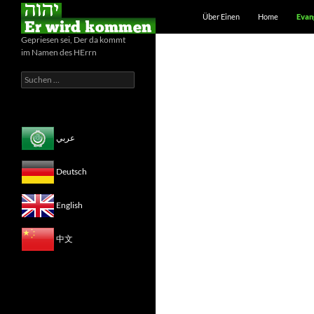
Zum Inhalt springen
Suchen
Über Einen
Home
Evan
Gepriesen sei, Der da kommt
im Namen des HErrn
Suchen
nach:
عربي
Deutsch
English
中文