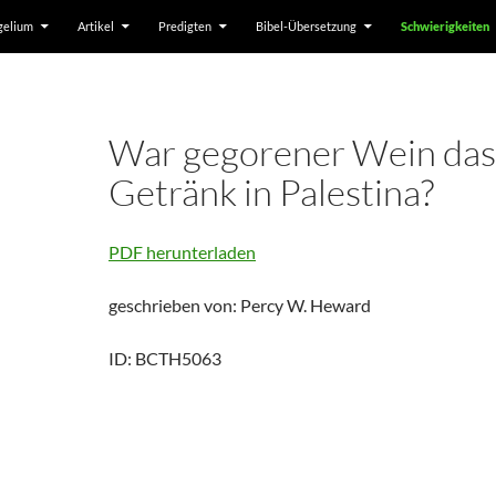
gelium
Artikel
Predigten
Bibel-Übersetzung
Schwierigkeiten
War gegorener Wein das
Getränk in Palestina?
PDF herunterladen
geschrieben von: Percy W. Heward
ID: BCTH5063