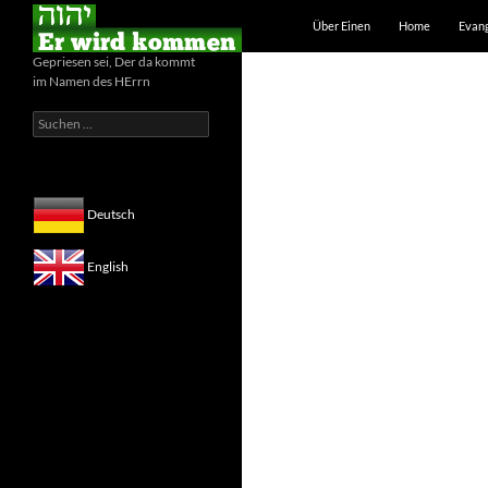
Zum Inhalt springen
Suchen
Über Einen
Home
Evan
Gepriesen sei, Der da kommt
im Namen des HErrn
Suchen
nach:
Deutsch
English