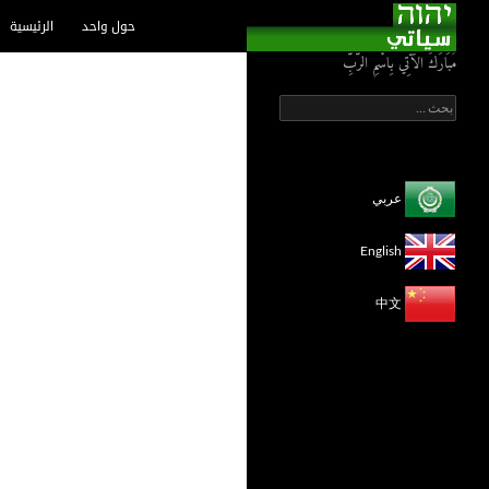
انتقل إلى المحتوى
بحث
حول واحد
الرئيسية
مُبَارَكٌ الآتِي بِاسْمِ الرَّبِّ
البحث
عن:
عربي
English
中文